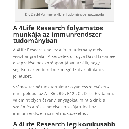
Dr. David Vollmer a 4Life Tudományos Igazgatója
A 4Life Research folyamatos
munkája az immunrendszer-
tudományban
A 4Life Research-nél ez a fajta tudomány mély
visszhangra talál. A kezdetektől fogva David Lisonbee
elképzeléseinek középpontjában az állt, hogy
segítsen az embereknek megőrizni az általános
jóllétüket.
Számos termékünk tartalmaz olyan összetevőket –
mint például az A-, B6-, B9-, B12-, C-, D- és E-vitamin,
valamint olyan ásványi anyagokat, mint a cink, a
szelén és a réz –, amelyek hozzájárulnak az
immunrendszer normál működéséhez.
A 4Life Research legikonikusabb