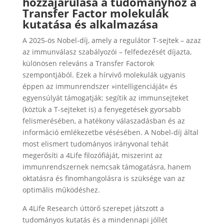
hozzájárulása a tudományhoz a
Transfer Factor molekulák
kutatása és alkalmazása
A 2025-ös Nobel-díj, amely a regulátor T-sejtek – azaz
az immunválasz szabályozói – felfedezését díjazta,
különösen releváns a Transfer Factorok
szempontjából. Ezek a hírvivő molekulák ugyanis
éppen az immunrendszer »intelligenciáját« és
egyensúlyát támogatják: segítik az immunsejteket
(köztük a T-sejteket is) a fenyegetések gyorsabb
felismerésében, a hatékony válaszadásban és az
információ emlékezetbe vésésében. A Nobel-díj által
most elismert tudományos irányvonal tehát
megerősíti a 4Life filozófiáját, miszerint az
immunrendszernek nemcsak támogatásra, hanem
oktatásra és finomhangolásra is szüksége van az
optimális működéshez.
A 4Life Research úttörő szerepet játszott a
tudományos kutatás és a mindennapi jóllét