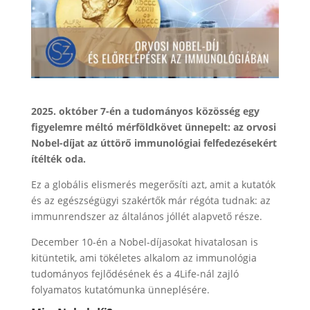
2025. október 7-én a tudományos közösség egy
figyelemre méltó mérföldkövet ünnepelt: az orvosi
Nobel-díjat az úttörő immunológiai felfedezésekért
ítélték oda.
Ez a globális elismerés megerősíti azt, amit a kutatók
és az egészségügyi szakértők már régóta tudnak: az
immunrendszer az általános jóllét alapvető része.
December 10-én a Nobel-díjasokat hivatalosan is
kitüntetik, ami tökéletes alkalom az immunológia
tudományos fejlődésének és a 4Life-nál zajló
folyamatos kutatómunka ünneplésére.