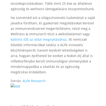
összekapcsolásában. Több mint 25 éve az általános
egészség és wellness támogatására összpontosítunk.
Ha szeretnéd ezt a világszínvonalú tudományt a saját
javadra fordítani, és gyakorlati megoldásokat keresel
az immunrendszered megerősítésére, nézd meg a
Wellness & Immunerő részt a weboldalamon vagy
kattints IDE az oldal megnyitásához
. Itt nemcsak
bővebb információkat találsz a 4Life innovatív
készítményeiről, hanem konkrét lehetőségeket is
arra, hogyan építheted be ezeket a Nobel-díj által is
reflektorfénybe került immunológiai vívmányokat a
mindennapjaidba a vitalitás és az egészség
megőrzése érdekében.
Forrás:
4Life Research