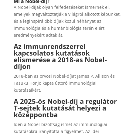
Mi a Nobel-díj?
A Nobel-díjak olyan felfedezéseket ismernek el,
amelyek megváltoztatják a világról alkotott képünket,
és a leginspirálóbb díjak közül néhányat az
immunológia és a humánbiológia terén elért
eredményekért adtak át.
Az immunrendszerrel
kapcsolatos kutatások
elismerése a 2018-as Nobel-
díjon
2018-ban az orvosi Nobel-díjat James P. Allison és
Tasuku Honjo kapta úttörő immunológiai
kutatásaikért.
A 2025-ös Nobel-díj a regulátor
T-sejtek kutatását helyezi a
középpontba
Idén a Nobel-bizottság ismét az immunológiai
kutatásokra irányította a figyelmet. Az idei