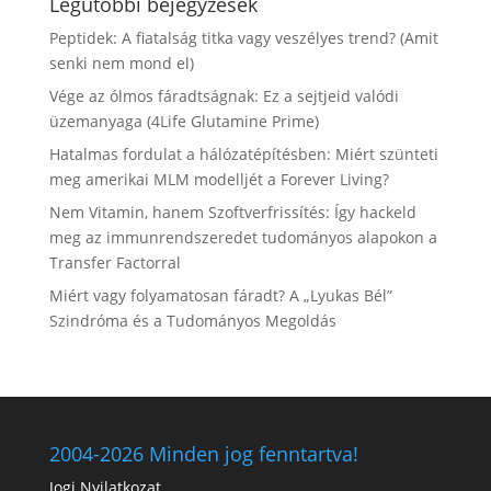
Legutóbbi bejegyzések
Peptidek: A fiatalság titka vagy veszélyes trend? (Amit
senki nem mond el)
Vége az ólmos fáradtságnak: Ez a sejtjeid valódi
üzemanyaga (4Life Glutamine Prime)
Hatalmas fordulat a hálózatépítésben: Miért szünteti
meg amerikai MLM modelljét a Forever Living?
Nem Vitamin, hanem Szoftverfrissítés: Így hackeld
meg az immunrendszeredet tudományos alapokon a
Transfer Factorral
Miért vagy folyamatosan fáradt? A „Lyukas Bél”
Szindróma és a Tudományos Megoldás
2004-2026 Minden jog fenntartva!
Jogi Nyilatkozat