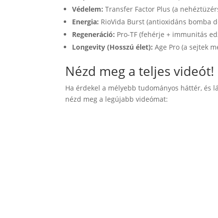
Védelem:
Transfer Factor Plus (a nehéztüzé
Energia:
RioVida Burst (antioxidáns bomba d
Regeneráció:
Pro-TF (fehérje + immunitás ed
Longevity (Hosszú élet):
Age Pro (a sejtek me
Nézd meg a teljes videót!
Ha érdekel a mélyebb tudományos háttér, és l
nézd meg a legújabb videómat: