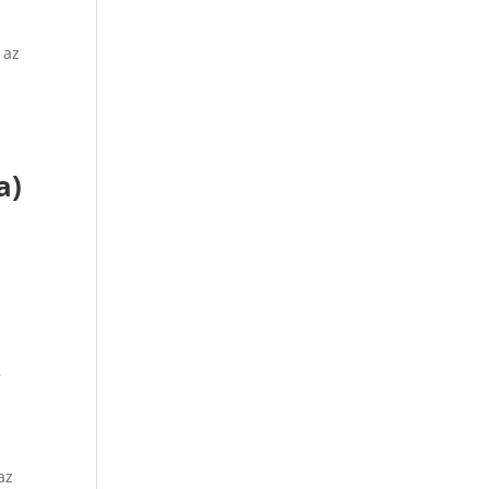
 az
a)
,
az