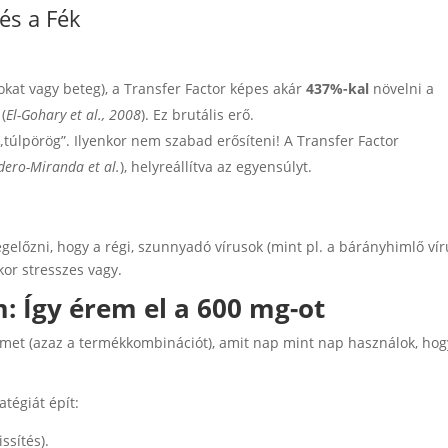
és a Fék
kat vagy beteg), a Transfer Factor képes akár
437%-kal
növelni a
(
El-Gohary et al., 2008
). Ez brutális erő.
„túlpörög”. Ilyenkor nem szabad erősíteni! A Transfer Factor
dero-Miranda et al.
), helyreállítva az egyensúlyt.
gelőzni, hogy a régi, szunnyadó vírusok (mint pl. a bárányhimlő vír
or stresszes vagy.
: Így érem el a 600 mg-ot
met (azaz a termékkombinációt), amit nap mint nap használok, hog
tégiát épít:
ssítés).