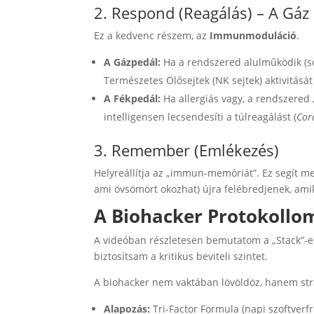
2. Respond (Reagálás) – A Gáz 
Ez a kedvenc részem, az
Immunmoduláció
.
A Gázpedál:
Ha a rendszered alulműködik (so
Természetes Ölősejtek (NK sejtek) aktivitását 
A Fékpedál:
Ha allergiás vagy, a rendszered 
intelligensen lecsendesíti a túlreagálást (
Cor
3. Remember (Emlékezés)
Helyreállítja az „immun-memóriát”. Ez segít me
ami övsömört okozhat) újra felébredjenek, amik
A Biohacker Protokollom
A videóban részletesen bemutatom a „Stack”-e
biztosítsam a kritikus beviteli szintet.
A biohacker nem vaktában lövöldöz, hanem stra
Alapozás:
Tri-Factor Formula (napi szoftverfri