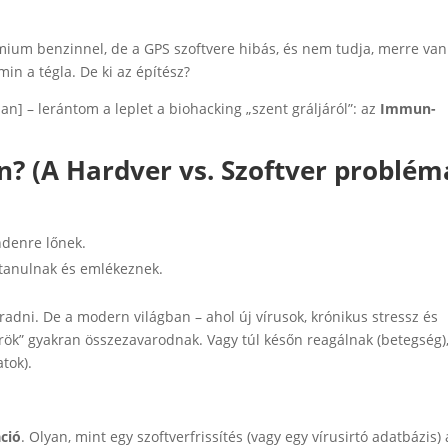
émium benzinnel, de a GPS szoftvere hibás, és nem tudja, merre van
min a tégla. De ki az építész?
n] – lerántom a leplet a biohacking „szent gráljáról”: az
Immun-
n? (A Hardver vs. Szoftver problém
ndenre lőnek.
 tanulnak és emlékeznek.
adni. De a modern világban – ahol új vírusok, krónikus stressz és
rök” gyakran összezavarodnak. Vagy túl későn reagálnak (betegség)
tok).
ció
. Olyan, mint egy szoftverfrissítés (vagy egy vírusirtó adatbázis) 