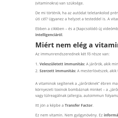
(vitaminokra) van szüksége.
De mi történik, ha az autódat teletankolod pr
úti cél? Ugyanez a helyzet a testeddel is. A vita
Ebben a cikkben – és a [kapcsolódó új videómba
intelligenciáról
.
Miért nem elég a vitami
Az immunrendszerednek két fő része van:
Veleszületett immunitás:
A járőrök, akik mi
Szerzett immunitás:
A mesterlövészek, akik
A vitaminok segítenek a „járőröknek” ébren mar
környezeti toxinok bombáznak minket – a „járő
vagy túlreagálnak (allergia, autoimmun folyama
Itt jön a képbe a
Transfer Factor
.
Ez nem vitamin. Nem gyógynövény. Ez
informá