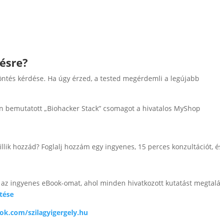
tésre?
ntés kérdése. Ha úgy érzed, a tested megérdemli a legújabb
 bemutatott „Biohacker Stack” csomagot a hivatalos MyShop
llik hozzád? Foglalj hozzám egy ingyenes, 15 perces konzultációt, é
 az ingyenes eBook-omat, ahol minden hivatkozott kutatást megtalá
tése
ok.com/szilagyigergely.hu