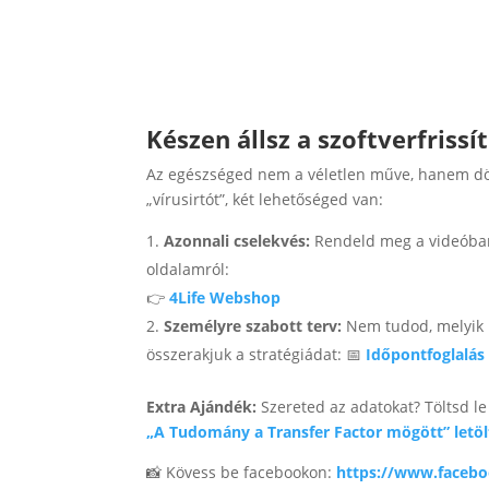
Készen állsz a szoftverfrissí
Az egészséged nem a véletlen műve, hanem dö
„vírusirtót”, két lehetőséged van:
Azonnali cselekvés:
Rendeld meg a videóban
oldalamról:
👉
4Life Webshop
Személyre szabott terv:
Nem tudod, melyik i
összerakjuk a stratégiádat: 📅
Időpontfoglalás
Extra Ajándék:
Szereted az adatokat? Töltsd le
„A Tudomány a Transfer Factor mögött” letöl
📸 Kövess be facebookon:
https://www.facebo