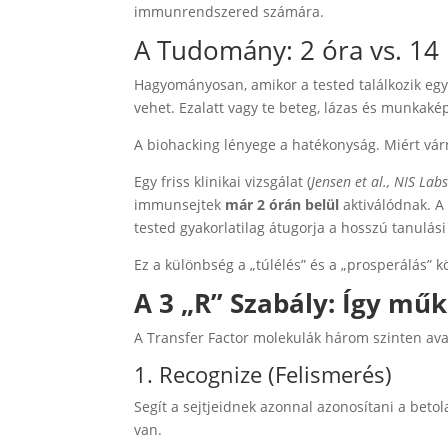
immunrendszered számára.
A Tudomány: 2 óra vs. 14
Hagyományosan, amikor a tested találkozik egy 
vehet. Ezalatt vagy te beteg, lázas és munkaké
A biohacking lényege a hatékonyság. Miért vár
Egy friss klinikai vizsgálat (
Jensen et al., NIS Lab
immunsejtek
már 2 órán belül
aktiválódnak. A 
tested gyakorlatilag átugorja a hosszú tanulási 
Ez a különbség a „túlélés” és a „prosperálás” kö
A 3 „R” Szabály: Így mű
A Transfer Factor molekulák három szinten avat
1. Recognize (Felismerés)
Segít a sejtjeidnek azonnal azonosítani a beto
van.