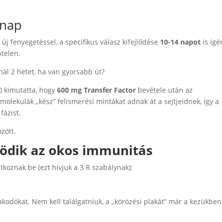
 nap
új fenyegetéssel, a specifikus válasz kifejlődése
10-14 napot
is ig
ptelen.
nál 2 hetet, ha van gyorsabb út?
s
) kimutatta, hogy
600 mg Transfer Factor
bevétele után az
molekulák „kész” felismerési mintákat adnak át a sejtjeidnek, így a
fázist.
zött.
ködik az okos immunitás
koznak be (ezt hívjuk a 3 R szabálynak):
lakodókat. Nem kell találgatniuk, a „körözési plakát” már a kezükben