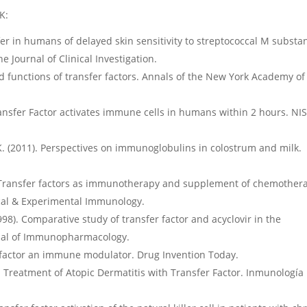
K:
fer in humans of delayed skin sensitivity to streptococcal M substa
e Journal of Clinical Investigation.
and functions of transfer factors. Annals of the New York Academy of
Transfer Factor activates immune cells in humans within 2 hours. NI
. K. (2011). Perspectives on immunoglobulins in colostrum and milk.
4). Transfer factors as immunotherapy and supplement of chemother
ical & Experimental Immunology.
998). Comparative study of transfer factor and acyclovir in the
urnal of Immunopharmacology.
r factor an immune modulator. Drug Invention Today.
9). Treatment of Atopic Dermatitis with Transfer Factor. Inmunología