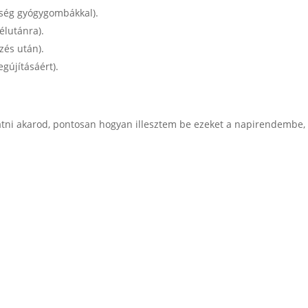
rség gyógygombákkal).
élutánra).
zés után).
gújításáért).
átni akarod, pontosan hogyan illesztem be ezeket a napirendembe,