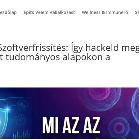
ezdőlap
Építs Velem Vállalkozást
Wellness & Immunerő
S
oftverfrissítés: Így hackeld me
t tudományos alapokon a