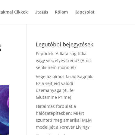
zakmai Cikkek
Utazás
Rólam
Kapcsolat
g
Legutóbbi bejegyzések
Peptidek: A fiatalság titka
vagy veszélyes trend? (Amit
senki nem mond el)
Vége az ólmos fáradtságnak:
Ez a sejtjeid valódi
üzemanyaga (4Life
Glutamine Prime)
Hatalmas fordulat a
hálózatépítésben: Miért
szünteti meg amerikai MLM
modelljét a Forever Living?