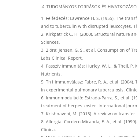
🔬 TUDOMÁNYOS FORRÁSOK ÉS HIVATKOZÁSO
Felfedezés: Lawrence H. S. (1955). The trans
and to tuberculin with disrupted leucocytes. Th
Kirkpatrick C. H. (2000). Structural nature 
Sciences.
2 óra: Jensen, G. S., et al. Consumption of 
Labs Clinical Report.
Passzív Immunitás: Hurley, W. L., & Theil, P
Nutrients.
Th1 Immunválasz: Fabre, R. A., et al. (200
in experimental pulmonary tuberculosis. Clin
Immunmoduláció: Estrada-Parra, S., et al. (1
treatment of herpes zoster. International Jo
Krishnaveni, M. (2013). A review on transfe
Allergia: Cordero-Miranda, E. A., et al. (199
Clínica.