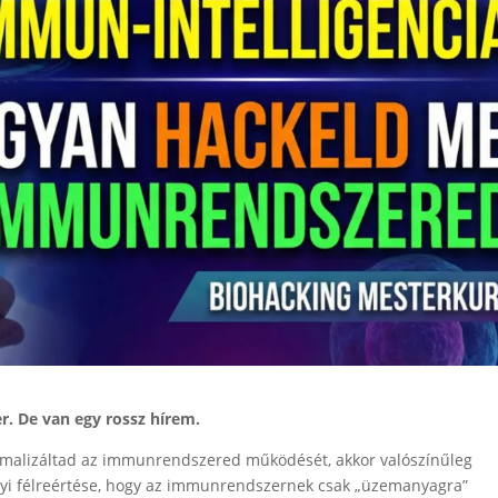
r. De van egy rossz hírem.
imalizáltad az immunrendszered működését, akkor valószínűleg
yi félreértése, hogy az immunrendszernek csak „üzemanyagra”