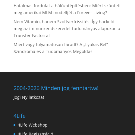
Hatalmas fordulat a hálózatépítésben: Miért szünteti
meg amerikai MLM modelljét a Forever Living?
Nem Vitamin, hanem Szoftverfrissítés: Így hackeld
meg az immunrendszeredet tudományos alapokon a
Transfer Factorral
Miért vagy folyamatosan fáradt? A „Lyukas Bél”
Szindróma és a Tudományos Megoldás
2004-2026 Minden jog fenntartva!
Jogi Nyilatkozat
4Life
4Life Webshop
4Life Regisztráció